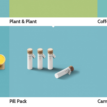
Plant & Plant
Coff
Pill Pack
Ca